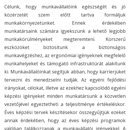
Célunk, hogy munkavállalóink egészségét és jó
közérzetét szem előtt tartva formáljuk
munkakörnyezetünket. Ennek érdekében
munkatársaink számára igyekszünk a lehető legjobb
munkakörülményeket megteremteni. Korszerű
eszközöket biztosítunk a biztonságos
munkavégzéshez, az ergonómiai igényeknek megfelelő
munkahelyeket és támogató infrastruktúrát alakítunk
ki. Munkavállalóinkat segítjük abban, hogy karrierjüket
tervezni és menedzselni tudják. Az egyéni fejlődési
irányokat, célokat, illetve az ezekhez kapcsolódó egyéni
képzési igényeket minden munkatársunk a közvetlen
vezetőjével egyeztetheti a teljesítménye értékeléskor.
Éves képzési tervek készítésekor összegyűjtjük ezeket
annak érdekében, hogy az éves képzési programok
valóban találkozzanak a munkavállalói igényekkel. A