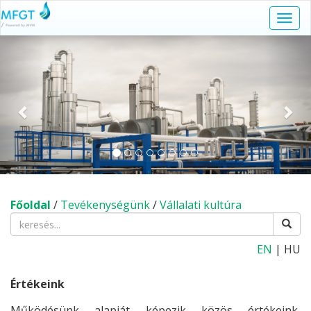
Navi
kapc
Előző
Köv
Főoldal
/
Tevékenységünk
/
Vállalati kultúra
EN
| HU
Értékeink
Működésünk alapját képezik közös értékeink,