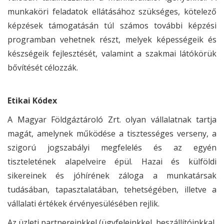
munkaköri feladatok ellátásához szükséges, kötelező
képzések támogatásán túl számos további képzési
programban vehetnek részt, melyek képességeik és
készségeik fejlesztését, valamint a szakmai látókörük
bővítését célozzák.
Etikai Kódex
A Magyar Földgáztároló Zrt. olyan vállalatnak tartja
magát, amelynek működése a tisztességes verseny, a
szigorú jogszabályi megfelelés és az egyén
tiszteletének alapelveire épül. Hazai és külföldi
sikereinek és jóhírének záloga a munkatársak
tudásában, tapasztalatában, tehetségében, illetve a
vállalati értékek érvényesülésében rejlik.
Az üzleti partnereinkkel (ügyfeleinkkel, beszállítóinkkal,