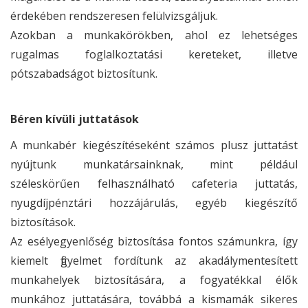
érdekében rendszeresen felülvizsgáljuk.
Azokban a munkakörökben, ahol ez lehetséges
rugalmas foglalkoztatási kereteket, illetve
pótszabadságot biztosítunk.
Béren kívüli juttatások
A munkabér kiegészítéseként számos plusz juttatást
nyújtunk munkatársainknak, mint például
széleskörűen felhasználható cafeteria juttatás,
nyugdíjpénztári hozzájárulás, egyéb kiegészítő
biztosítások.
Az esélyegyenlőség biztosítása fontos számunkra, így
kiemelt figyelmet fordítunk az akadálymentesített
munkahelyek biztosítására, a fogyatékkal élők
munkához juttatására, továbbá a kismamák sikeres