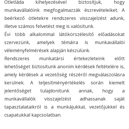
Ötletláda kihelyezésével biztosítjuk, hogy
munkavállalóink megfogalmazzák észrevételeiket. A
beérkező ötletekre rendszeres visszajelzést adunk,
illetve számos felvetést meg is valósítunk.
Évi több alkalommal látókörszélesítő előadásokat
szervezünk, amelyek témáira is munkavállalói
véleményfelmérések alapján készülünk.
Rendszeres munkatársi értekezleteink előtt
lehetőséget biztosítunk anonim kérdések feltételére is,
amely kérdések a vezetőség részéről megválaszolásra
kerülnek. A
teljesítményértékelés során kiemelt
jelentőséget tulajdonítunk annak, hogy a
munkavállalók visszajelzést adhassanak saját
tapasztalataikról is a munkájukkal, vezetőjükkel és
csapatukkal kapcsolatban.