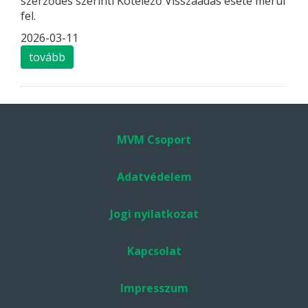
szerződés szerinti Kötelező Visszaadás esete merül
fel.
2026-03-11
tovább
MVM Csoport
Adatvédelem
Jogi nyilatkozat
Kapcsolat
Impresszum