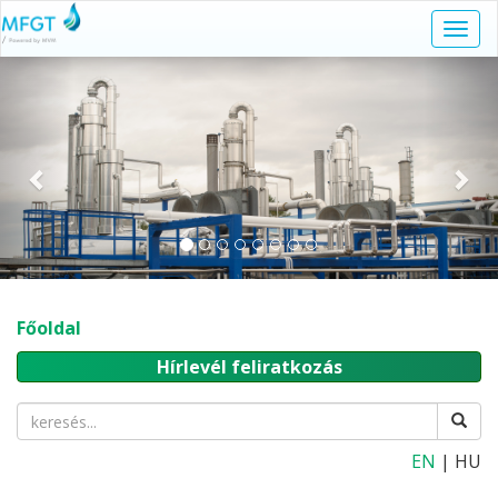
Navi
kapc
Előző
Köv
Főoldal
Hírlevél feliratkozás
EN
| HU