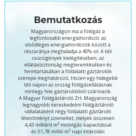
Bemutatkozás
Magyarországon ma a földgáz a
legfontosabb energiahordozó: az
elsődleges energiahordozók között a
részaránya meghaladja a 40%-ot. A téli
csúcsigények kielégítésében, az
ellátásbiztonság megteremtésében és
fenntartásában a földalatti gáztárolók
szerepe meghatározó, hiszen egy hidegebb
téli napon az ország földgázellátásnak
mintegy fele gáztárolókból származik.
A Magyar Földgáztároló Zrt. Magyarország
legnagyobb kereskedelmi földgáztároló
vállalataként négy földalatti gáztároló
létesítményt üzemeltet, melyek összesen
3
4,43 milliárd m
mobilgáz-kapacitással
3
és 51,78 millió m
napi kitárolási