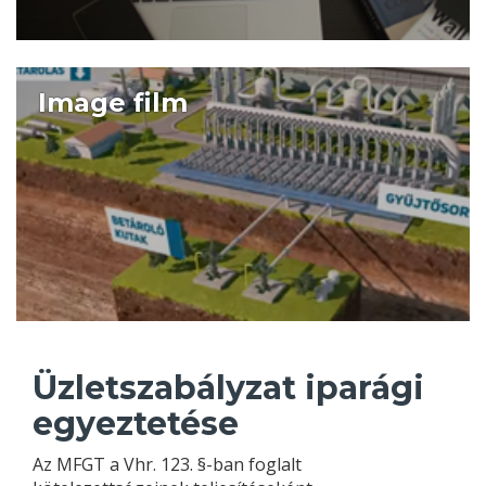
Image film
Üzletszabályzat iparági
egyeztetése
Az MFGT a Vhr. 123. §-ban foglalt