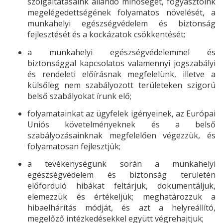
szolgáltatásaink állandó minőségét, fogyasztóink
megelégedettségének folyamatos növelését, a
munkahelyi egészségvédelem és biztonság
fejlesztését és a kockázatok csökkentését;
a munkahelyi egészségvédelemmel és
biztonsággal kapcsolatos valamennyi jogszabályi
és rendeleti előírásnak megfelelünk, illetve a
külsőleg nem szabályozott területeken szigorú
belső szabályokat írunk elő;
folyamatainkat az ügyfelek igényeinek, az Európai
Uniós követelményeknek és a belső
szabályozásainknak megfelelően végezzük, és
folyamatosan fejlesztjük;
a tevékenységünk során a munkahelyi
egészségvédelem és biztonság területén
előforduló hibákat feltárjuk, dokumentáljuk,
elemezzük és értékeljük; meghatározzuk a
hibaelhárítás módját, és azt a helyreállító,
megelőző intézkedésekkel együtt végrehajtjuk;