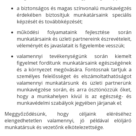
a biztonságos és magas színvonalú munkavégzés
érdekében biztosítjuk munkatársaink speciális
képzését és továbbképzését;
működési folyamataink fejlesztése során
munkatársaink és üzleti partnereink észrevételeit,
véleményét és javaslatait is figyelembe vesszük;
valamennyi tevékenységünk során kiemelt
figyelmet fordítunk munkatársaink egészségének
és a környezet megóvására. Fontosnak tartjuk a
személyes felelősséget és elszámoltathatóságot
valamennyi munkatársunk és üzleti partnerünk
munkavégzése során, és arra ösztönözzük őket,
hogy a munkahelyen kívül is az egészség- és
munkavédelmi szabályok jegyében járjanak el;
Meggyőződésünk, hogy céljaink eléréséhez
elengedhetetlen valamennyi, jó példával elöljáró
munkatársuk és vezetőnk elkötelezettsége.