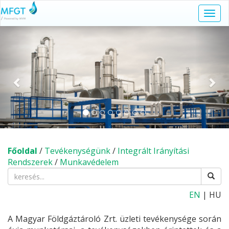
Navi
kapc
Előző
Köv
Főoldal
/
Tevékenységünk
/
Integrált Irányítási
Rendszerek
/
Munkavédelem
EN
| HU
A Magyar Földgáztároló Zrt. üzleti tevékenysége során