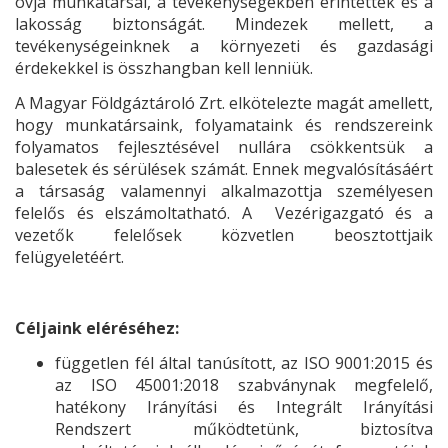
óvja munkatársai, a tevékenységekben érintettek és a
lakosság biztonságát. Mindezek mellett, a
tevékenységeinknek a környezeti és gazdasági
érdekekkel is összhangban kell lenniük.
A Magyar Földgáztároló Zrt. elkötelezte magát amellett,
hogy munkatársaink, folyamataink és rendszereink
folyamatos fejlesztésével nullára csökkentsük a
balesetek és sérülések számát. Ennek megvalósításáért
a társaság valamennyi alkalmazottja személyesen
felelős és elszámoltatható. A Vezérigazgató és a
vezetők felelősek közvetlen beosztottjaik
felügyeletéért.
Céljaink eléréséhez:
független fél által tanúsított, az ISO 9001:2015 és
az ISO 45001:2018 szabványnak megfelelő,
hatékony Irányítási és Integrált Irányítási
Rendszert működtetünk, biztosítva