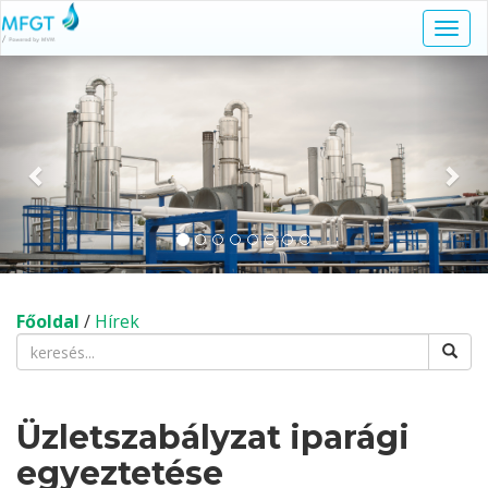
Navi
kapc
Előző
Köv
Főoldal
/
Hírek
Üzletszabályzat iparági
egyeztetése