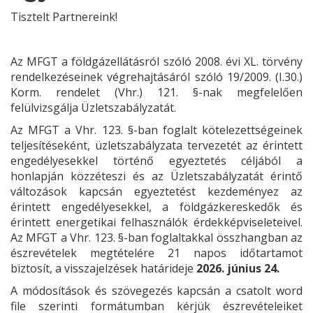
Tisztelt Partnereink!
Az MFGT a földgázellátásról szóló 2008. évi XL. törvény
rendelkezéseinek végrehajtásáról szóló 19/2009. (I.30.)
Korm. rendelet (Vhr.) 121. §-nak megfelelően
felülvizsgálja Üzletszabályzatát.
Az MFGT a Vhr. 123. §-ban foglalt kötelezettségeinek
teljesítéseként, üzletszabályzata tervezetét az érintett
engedélyesekkel történő egyeztetés céljából a
honlapján közzéteszi és az Üzletszabályzatát érintő
változások kapcsán egyeztetést kezdeményez az
érintett engedélyesekkel, a földgázkereskedők és
érintett energetikai felhasználók érdekképviseleteivel.
Az MFGT a Vhr. 123. §-ban foglaltakkal összhangban az
észrevételek megtételére 21 napos időtartamot
biztosít, a visszajelzések határideje
2026. június 24.
A módosítások és szövegezés kapcsán a csatolt word
file szerinti formátumban kérjük észrevételeiket