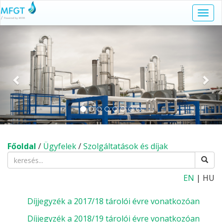
Navi
kapc
Előző
Köv
Főoldal
/
Ügyfelek
/
Szolgáltatások és díjak
EN
| HU
Díjjegyzék a 2017/18 tárolói évre vonatkozóan
Díjjegyzék a 2018/19 tárolói évre vonatkozóan