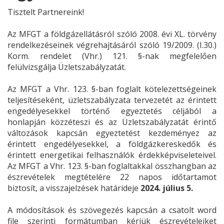
Tisztelt Partnereink!
Az MFGT a földgázellátásról szóló 2008. évi XL. törvény
rendelkezéseinek végrehajtásáról szóló 19/2009. (I.30.)
Korm. rendelet (Vhr.) 121. §-nak megfelelően
felülvizsgálja Üzletszabályzatát.
Az MFGT a Vhr. 123. §-ban foglalt kötelezettségeinek
teljesítéseként, üzletszabályzata tervezetét az érintett
engedélyesekkel történő egyeztetés céljából a
honlapján közzéteszi és az Üzletszabályzatát érintő
változások kapcsán egyeztetést kezdeményez az
érintett engedélyesekkel, a földgázkereskedők és
érintett energetikai felhasználók érdekképviseleteivel.
Az MFGT a Vhr. 123. §-ban foglaltakkal összhangban az
észrevételek megtételére 22 napos időtartamot
biztosít, a visszajelzések határideje
2024. július 5.
A módosítások és szövegezés kapcsán a csatolt word
file szerinti formátumban kérjük észrevételeiket