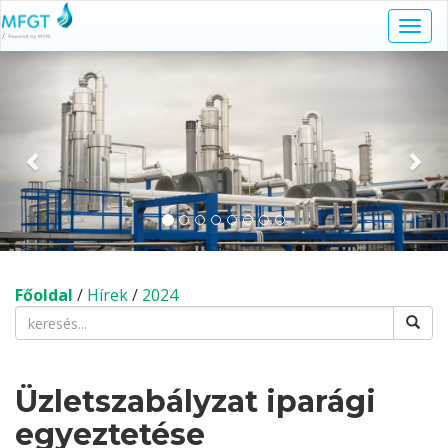
Navi
kapc
Előző
Köv
Főoldal
/
Hírek
/
2024
Üzletszabályzat iparági
egyeztetése