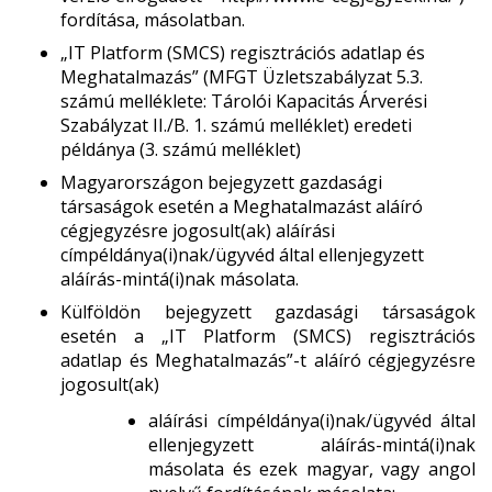
fordítása, másolatban.
„IT Platform (SMCS) regisztrációs adatlap és
Meghatalmazás” (MFGT Üzletszabályzat 5.3.
számú melléklete: Tárolói Kapacitás Árverési
Szabályzat II./B. 1. számú melléklet) eredeti
példánya (3. számú melléklet)
Magyarországon bejegyzett gazdasági
társaságok esetén a Meghatalmazást aláíró
cégjegyzésre jogosult(ak) aláírási
címpéldánya(i)nak/ügyvéd által ellenjegyzett
aláírás-mintá(i)nak másolata.
Külföldön bejegyzett gazdasági társaságok
esetén a „IT Platform (SMCS) regisztrációs
adatlap és Meghatalmazás”-t aláíró cégjegyzésre
jogosult(ak)
aláírási címpéldánya(i)nak/ügyvéd által
ellenjegyzett aláírás-mintá(i)nak
másolata és ezek magyar, vagy angol