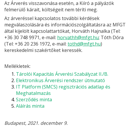
Az Árverés visszavonása esetén, a Kiíró a pályázók
felmerülő kárait, költségeit nem téríti meg.
Az árveréssel kapcsolatos további kérdések
megválaszolására és információszolgáltatásra az MFGT
által kijelölt kapcsolattartókat, Horváth Hajnalka (Tel:
+36 30 748 9971, e-mail:
horvathh@mfgt.hu
; Tóth Dóra
(Tel: +36 20 236 1972, e-mail:
tothd@mfgt.hu
)
kereskedelmi szakértőket keressék.
Mellékletek:
Tárolói Kapacitás Árverési Szabályzat II./B.
Elektronikus Árverési rendszer útmutató
IT Platform (SMCS) regisztrációs adatlap és
Meghatalmazás
Szerződés minta
Aláírás minta
Budapest, 2021. december 9.