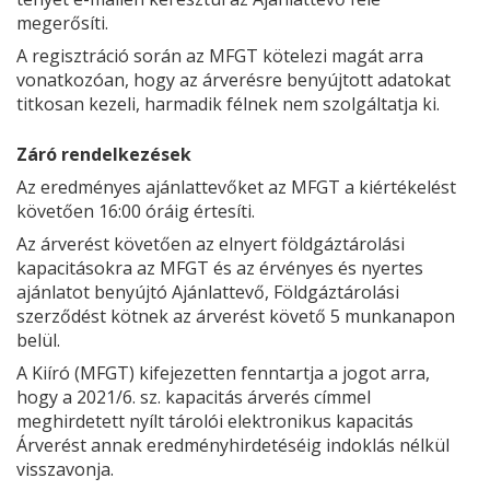
megerősíti.
A regisztráció során az MFGT kötelezi magát arra
vonatkozóan, hogy az árverésre benyújtott adatokat
titkosan kezeli, harmadik félnek nem szolgáltatja ki.
Záró rendelkezések
Az eredményes ajánlattevőket az MFGT a kiértékelést
követően 16:00 óráig értesíti.
Az árverést követően az elnyert földgáztárolási
kapacitásokra az MFGT és az érvényes és nyertes
ajánlatot benyújtó Ajánlattevő, Földgáztárolási
szerződést kötnek az árverést követő 5 munkanapon
belül.
A Kiíró (MFGT) kifejezetten fenntartja a jogot arra,
hogy a 2021/6. sz. kapacitás árverés címmel
meghirdetett nyílt tárolói elektronikus kapacitás
Árverést annak eredményhirdetéséig indoklás nélkül
visszavonja.