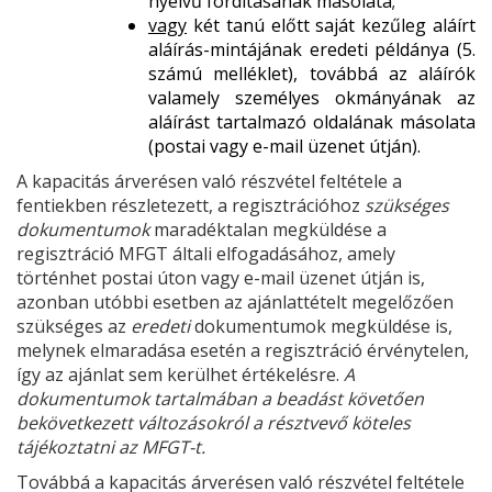
nyelvű fordításának másolata;
vagy
két tanú előtt saját kezűleg aláírt
aláírás-mintájának eredeti példánya (5.
számú melléklet), továbbá az aláírók
valamely személyes okmányának az
aláírást tartalmazó oldalának másolata
(postai vagy e-mail üzenet útján).
A kapacitás árverésen való részvétel feltétele a
fentiekben részletezett, a regisztrációhoz
szükséges
dokumentumok
maradéktalan megküldése a
regisztráció MFGT általi elfogadásához, amely
történhet postai úton vagy e-mail üzenet útján is,
azonban utóbbi esetben az ajánlattételt megelőzően
szükséges az
eredeti
dokumentumok megküldése is,
melynek elmaradása esetén a regisztráció érvénytelen,
így az ajánlat sem kerülhet értékelésre.
A
dokumentumok tartalmában a beadást követően
bekövetkezett változásokról a résztvevő köteles
tájékoztatni az MFGT-t.
Továbbá a kapacitás árverésen való részvétel feltétele