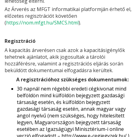
lehetőség eltérni.
Az Árverés az MFGT informatikai platformján érhető el,
előzetes regisztrációt követően
(
https://nom.mfgt.hu/SMCS.html
).
Regisztráció
A kapacitás árverésen csak azok a kapacitásigénylők
tehetnek ajánlatot, akik jogosultak a tárolói
hozzáférésre, valamint a regisztrációs eljárás során
beküldött dokumentumai elfogadásra kerültek.
A regisztrációhoz szükséges dokumentumok:
30 napnál nem régebbi eredeti cégkivonat mind
belföldön mind külföldön bejegyzett gazdasági
társaság esetén, és külföldön bejegyzett
gazdasági társaság esetén, annak magyar vagy
angol nyelvű (nem szükséges, hogy hitelesített
legyen, Magyarországon bejegyzett társaság
esetében az Igazságügyi Minisztérium-i online
verzió elfogadott – http://www.e-cegjegyzek.hu/ )