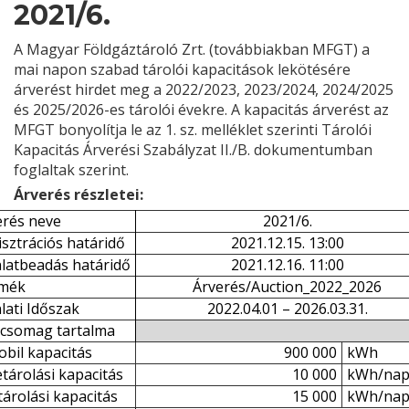
2021/6.
A Magyar Földgáztároló Zrt. (továbbiakban MFGT) a
mai napon szabad tárolói kapacitások lekötésére
árverést hirdet meg a 2022/2023, 2023/2024, 2024/2025
és 2025/2026-es tárolói évekre. A kapacitás árverést az
MFGT bonyolítja le az 1. sz. melléklet szerinti Tárolói
Kapacitás Árverési Szabályzat II./B. dokumentumban
foglaltak szerint.
Árverés részletei:
erés neve
2021/6.
sztrációs határidő
2021.12.15. 13:00
nlatbeadás határidő
2021.12.16. 11:00
mék
Árverés/Auction_2022_2026
lati Időszak
2022.04.01 – 2026.03.31.
 csomag tartalma
bil kapacitás
900 000
kWh
tárolási kapacitás
10 000
kWh/na
tárolási kapacitás
15 000
kWh/na