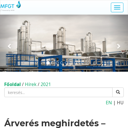
Navi
kapc
Előző
Köv
Főoldal
/
Hírek
/
2021
EN
| HU
Árverés meghirdetés –