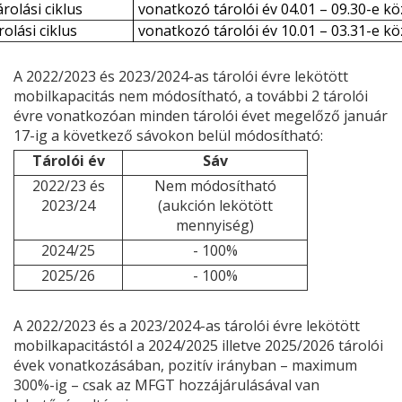
rolási ciklus
vonatkozó tárolói év 04.01 – 09.30-e kö
rolási ciklus
vonatkozó tárolói év 10.01 – 03.31-e kö
A 2022/2023 és 2023/2024-as tárolói évre lekötött
mobilkapacitás nem módosítható, a további 2 tárolói
évre vonatkozóan minden tárolói évet megelőző január
17-ig a következő sávokon belül módosítható:
Tárolói év
Sáv
2022/23 és
Nem módosítható
2023/24
(aukción lekötött
mennyiség)
2024/25
- 100%
2025/26
- 100%
A 2022/2023 és a 2023/2024-as tárolói évre lekötött
mobilkapacitástól a 2024/2025 illetve 2025/2026 tárolói
évek vonatkozásában, pozitív irányban – maximum
300%-ig – csak az MFGT hozzájárulásával van