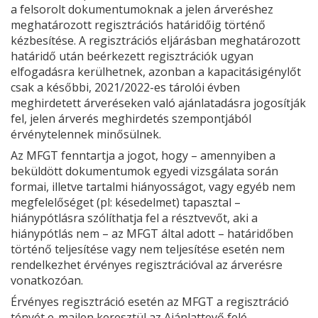
a felsorolt dokumentumoknak a jelen árveréshez
meghatározott regisztrációs határidőig történő
kézbesítése. A regisztrációs eljárásban meghatározott
határidő után beérkezett regisztrációk ugyan
elfogadásra kerülhetnek, azonban a kapacitásigénylőt
csak a későbbi, 2021/2022-es tárolói évben
meghirdetett árveréseken való ajánlatadásra jogosítják
fel, jelen árverés meghirdetés szempontjából
érvénytelennek minősülnek.
Az MFGT fenntartja a jogot, hogy – amennyiben a
beküldött dokumentumok egyedi vizsgálata során
formai, illetve tartalmi hiányosságot, vagy egyéb nem
megfelelőséget (pl: késedelmet) tapasztal –
hiánypótlásra szólíthatja fel a résztvevőt, aki a
hiánypótlás nem – az MFGT által adott – határidőben
történő teljesítése vagy nem teljesítése esetén nem
rendelkezhet érvényes regisztrációval az árverésre
vonatkozóan.
Érvényes regisztráció esetén az MFGT a regisztráció
tényét e-mailen keresztül az Ajánlattevő felé