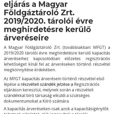
eljárás a Magyar
Földgáztároló Zrt.
2019/2020. tárolói évre
meghirdetésre kerülő
árveréseire
A Magyar Földgáztároló Zrt. (továbbiakban: MFGT) a
2019/2020 tárolói évre meghirdetésre kerülő kapacitás
árveréseihez kapcsolódóan előzetes regisztrációs
lehetőséget kínál fel az árveréseken történő részvétel
megkönnyítése érdekében.
Az MFGT kapacitás árverésein történő részvétel első
lépése a
részvételi szándék jelzése a
Regisztrációs
eljáráson keresztül, melynek során a
részvételi
szándékkal bíró társaság
elküldi a szükséges
dokumentumokat a Kiíró számára.
A kapacitás árveréseken csak azok a kapacitásigénylők