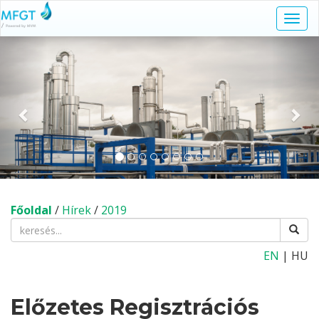
Navi
kapc
Előző
Köv
Főoldal
/
Hírek
/
2019
EN
| HU
Előzetes Regisztrációs