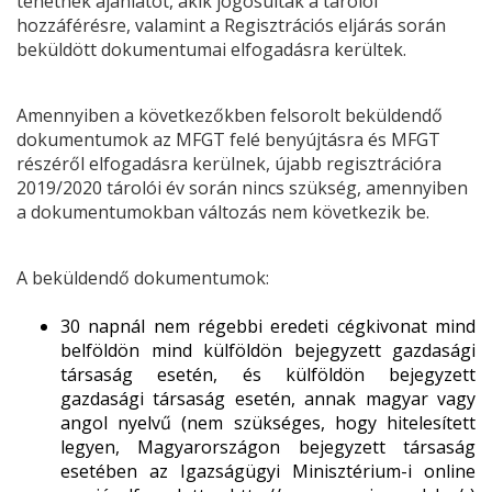
tehetnek ajánlatot, akik jogosultak a tárolói
hozzáférésre, valamint a Regisztrációs eljárás során
beküldött dokumentumai elfogadásra kerültek.
Amennyiben a következőkben felsorolt beküldendő
dokumentumok az MFGT felé benyújtásra és MFGT
részéről elfogadásra kerülnek, újabb regisztrációra
2019/2020 tárolói év során nincs szükség, amennyiben
a dokumentumokban
változás nem következik be
.
A beküldendő dokumentumok:
30 napnál nem régebbi eredeti cégkivonat mind
belföldön mind külföldön bejegyzett gazdasági
társaság esetén, és külföldön bejegyzett
gazdasági társaság esetén, annak magyar vagy
angol nyelvű (nem szükséges, hogy hitelesített
legyen, Magyarországon bejegyzett társaság
esetében az Igazságügyi Minisztérium-i online