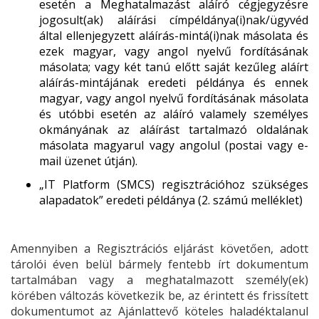
esetén a Meghatalmazást aláíró cégjegyzésre
jogosult(ak) aláírási címpéldánya(i)nak/ügyvéd
által ellenjegyzett aláírás-mintá(i)nak másolata és
ezek magyar, vagy angol nyelvű fordításának
másolata; vagy két tanú előtt saját kezűleg aláírt
aláírás-mintájának eredeti példánya és ennek
magyar, vagy angol nyelvű fordításának másolata
és utóbbi esetén az aláíró valamely személyes
okmányának az aláírást tartalmazó oldalának
másolata magyarul vagy angolul (postai vagy e-
mail üzenet útján).
„IT Platform (SMCS) regisztrációhoz szükséges
alapadatok” eredeti példánya (2. számú melléklet)
Amennyiben a Regisztrációs eljárást követően, adott
tárolói éven belül bármely fentebb írt dokumentum
tartalmában vagy a meghatalmazott személy(ek)
körében változás következik be, az érintett és frissített
dokumentumot az Ajánlattevő köteles haladéktalanul