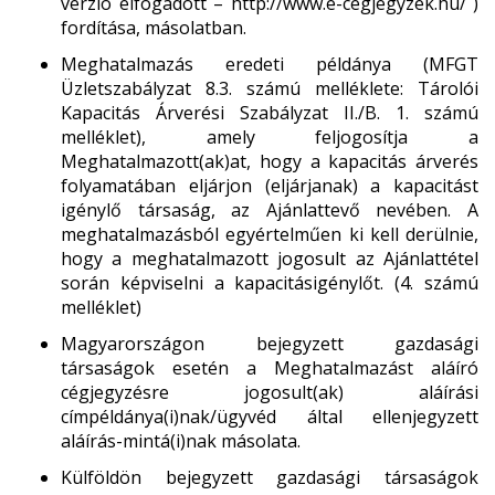
verzió elfogadott – http://www.e-cegjegyzek.hu/ )
fordítása, másolatban.
Meghatalmazás eredeti példánya (MFGT
Üzletszabályzat 8.3. számú melléklete: Tárolói
Kapacitás Árverési Szabályzat II./B. 1. számú
melléklet), amely feljogosítja a
Meghatalmazott(ak)at, hogy a kapacitás árverés
folyamatában eljárjon (eljárjanak) a kapacitást
igénylő társaság, az Ajánlattevő nevében. A
meghatalmazásból egyértelműen ki kell derülnie,
hogy a meghatalmazott jogosult az Ajánlattétel
során képviselni a kapacitásigénylőt. (4. számú
melléklet)
Magyarországon bejegyzett gazdasági
társaságok esetén a Meghatalmazást aláíró
cégjegyzésre jogosult(ak) aláírási
címpéldánya(i)nak/ügyvéd által ellenjegyzett
aláírás-mintá(i)nak másolata.
Külföldön bejegyzett gazdasági társaságok