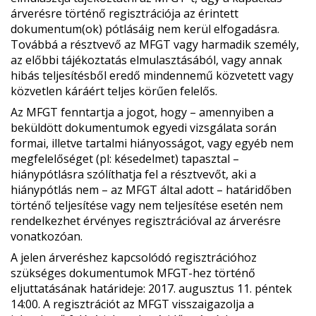
árverésre történő regisztrációja az érintett
dokumentum(ok) pótlásáig nem kerül elfogadásra.
Továbbá a résztvevő az MFGT vagy harmadik személy,
az előbbi tájékoztatás elmulasztásából, vagy annak
hibás teljesítésből eredő mindennemű közvetett vagy
közvetlen káráért teljes körűen felelős.
Az MFGT fenntartja a jogot, hogy – amennyiben a
beküldött dokumentumok egyedi vizsgálata során
formai, illetve tartalmi hiányosságot, vagy egyéb nem
megfelelőséget (pl: késedelmet) tapasztal –
hiánypótlásra szólíthatja fel a résztvevőt, aki a
hiánypótlás nem – az MFGT által adott – határidőben
történő teljesítése vagy nem teljesítése esetén nem
rendelkezhet érvényes regisztrációval az árverésre
vonatkozóan.
A jelen árveréshez kapcsolódó regisztrációhoz
szükséges dokumentumok MFGT-hez történő
eljuttatásának határideje: 2017. augusztus
11
. péntek
14:00
. A regisztrációt az MFGT visszaigazolja a