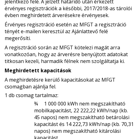
jelentkező felé. A jelzett határidő után érkezett
érvényes regisztrációk a későbbi, 2017/2018-as tárolói
évben meghirdetett árverésekre érvényesek.
Érvényes regisztráció esetén az MFGT a regisztráció
tényét e-mailen keresztül az Ajánlattevő felé
megerősíti.
A regisztráció során az MFGT kötelezi magát arra
vonatkozóan, hogy az árverésre benyújtott adatokat
titkosan kezeli, harmadik félnek nem szolgáltatja ki.
Meghirdetett kapacitások
A meghirdetésre kerülő kapacitásokat az MFGT
csomagban ajánlja fel.
1 db csomag tartalmaz:
¾
1 000 000 kWh nem megszakítható
mobilkapacitást, 22 222,22 kWh/nap (kb.
45 napos) nem megszakítható betárolási
kapacitást és 14 222,73 kWh/nap (kb. 70,31
napos) nem megszakítható kitárolási
kapacitást.