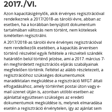
2017./VI.
Azon kapacitásigénylők, akik érvényes regisztrációval
rendelkeznek a 2017/2018-as tárolói évre, abban az
esetben, ha a korábban benyújtott dokumentum
tartalmában változás nem történt, nem kötelesek
ismételten regisztrálni.
A 2017/2018-as tárolói évre érvényes regisztrációval
nem rendelkezők esetében, a kapacitás árverésen
történő részvétel egyik feltétele a részvételi szándék
határidőn belül történő jelzése, ami a 2017. március 7-
én meghirdetett regisztrációs eljárás szabályainak
megfelelően történik. Feltétel az alább részletezett, a
regisztrációhoz szükséges dokumentumok
maradéktalan megküldése a regisztráció MFGT általi
elfogadásához, amely történhet postai úton vagy e-
mail üzenet útján is, azonban utóbbi esetben az
ajánlattal együttesen szükséges az eredeti
dokumentumok megküldése is, melynek elmaradása
esetén a regisztráció érvénytelen, így az ajánlat sem