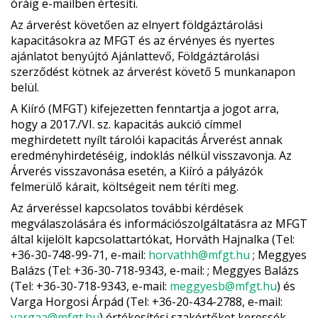
óráig e-mailben értesíti.
Az árverést követően az elnyert földgáztárolási
kapacitásokra az MFGT és az érvényes és nyertes
ajánlatot benyújtó Ajánlattevő, Földgáztárolási
szerződést kötnek az árverést követő 5 munkanapon
belül.
A Kiíró (MFGT) kifejezetten fenntartja a jogot arra,
hogy a 2017./VI. sz. kapacitás aukció címmel
meghirdetett nyílt tárolói kapacitás Árverést annak
eredményhirdetéséig, indoklás nélkül visszavonja. Az
Árverés visszavonása esetén, a Kiíró a pályázók
felmerülő kárait, költségeit nem téríti meg.
Az árveréssel kapcsolatos további kérdések
megválaszolására és információszolgáltatásra az MFGT
által kijelölt kapcsolattartókat, Horváth Hajnalka (Tel:
+36-30-748-99-71
, e-mail:
horvathh@mfgt.hu
; Meggyes
Balázs (Tel:
+36-30-718-9343
, e-mail: ; Meggyes Balázs
(Tel:
+36-30-718-9343
, e-mail:
meggyesb@mfgt.hu
) és
Varga Horgosi Árpád (Tel:
+36-20-434-2788
, e-mail:
vargaa@mfgt.hu
) értékesítési szakértőket keressék.