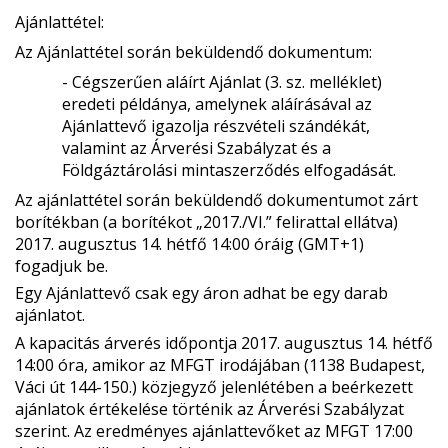
Ajánlattétel:
Az Ajánlattétel során beküldendő dokumentum:
- Cégszerűen aláírt Ajánlat (3. sz. melléklet)
eredeti példánya, amelynek aláírásával az
Ajánlattevő igazolja részvételi szándékát,
valamint az Árverési Szabályzat és a
Földgáztárolási mintaszerződés elfogadását.
Az ajánlattétel során beküldendő dokumentumot zárt
borítékban (a borítékot „2017./VI.” felirattal ellátva)
2017. augusztus 14. hétfő 14:00 óráig (GMT+1)
fogadjuk be.
Egy Ajánlattevő csak egy áron adhat be egy darab
ajánlatot.
A kapacitás árverés időpontja 2017. augusztus 14. hétfő
14:00 óra, amikor az MFGT irodájában (1138 Budapest,
Váci út 144-150.) közjegyző jelenlétében a beérkezett
ajánlatok értékelése történik az Árverési Szabályzat
szerint. Az eredményes ajánlattevőket az MFGT 17:00