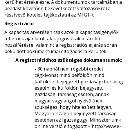
kerülhet értékelésre. A dokumentumok tartalmában a
beadást követően bekövetkezett változásokról a
résztvevő köteles tájékoztatni az MFGT-t.
Regisztráció
A kapacitás árverésen csak azok a kapacitásigénylők
tehetnek ajánlatot, akik jogosultak a tárolói
hozzáférésre, valamint a regisztrációs eljárás során
beküldött dokumentumai elfogadásra kerültek.
A regisztrációhoz szükséges dokumentumok:
-
30 napnál nem régebbi eredeti
cégkivonat mind belföldön mind
külföldön bejegyzett gazdasági társaság
esetén, és külföldön bejegyzett
gazdasági társaság esetén, annak
magyar vagy angol nyelvű (nem
szükséges, hogy hitelesített legyen,
Magyarországon bejegyzett társaság
esetében az Igazságügyi Minisztérium-i
online verzió elfogadott – http://www.e-