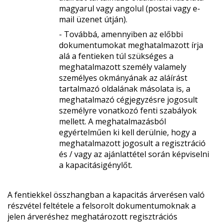
magyarul vagy angolul (postai vagy e-
mail üzenet útján).
- Továbbá, amennyiben az előbbi
dokumentumokat meghatalmazott írja
alá a fentieken túl szükséges a
meghatalmazott személy valamely
személyes okmányának az aláírást
tartalmazó oldalának másolata is, a
meghatalmazó cégjegyzésre jogosult
személyre vonatkozó fenti szabályok
mellett. A meghatalmazásból
egyértelműen ki kell derülnie, hogy a
meghatalmazott jogosult a regisztráció
és / vagy az ajánlattétel során képviselni
a kapacitásigénylőt.
A fentiekkel összhangban a kapacitás árverésen való
részvétel feltétele a felsorolt dokumentumoknak a
jelen árveréshez meghatározott regisztrációs