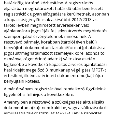
határidőig történő kézbesítése. A regisztrációs
eljárásban meghatározott határidő után beérkezett
regisztrációk ugyan elfogadásra kerülhetnek, azonban
a kapacitásigénylőt csak a későbbi, 2017/2018-as
tárolói évben meghirdetett árveréseken való
ajánlatadásra jogosítják fel, jelen árverés meghirdetés
szempontjából érvénytelennek minősülnek. A
résztvevő bármely, korábban (tárolói éven belül)
benyújtott dokumentum tartalmi/formai (pl. aláírásra
jogosult/meghatalmazott személyek köre, azonosító
okmánya, céget érintő adatok) változása esetén
legkésőbb a következő kapacitás árverés ajánlatadási
határidejét megelőző 3. munkanap végéig (az MFGT-t
értesíteni, illetve az érintett dokumentumo(ka)t újra
benyújtani köteles.
A már érvényes regisztrációval rendelkező ügyfeleink
figyelmét is felhívjuk a következőkre:
Amennyiben a résztvevő a szükséges (és aktualizált)
dokumentumo(ka)t nem küldi be, vagy a változásokról
elmulasztja tájékoztatni az MFGT-t, úgy a kapacitás