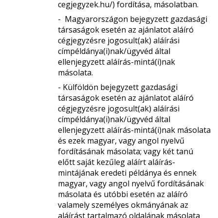
cegjegyzek.hu/) fordítása, másolatban.
-
Magyarországon bejegyzett gazdasági
társaságok esetén az ajánlatot aláíró
cégjegyzésre jogosult(ak) aláírási
címpéldánya(i)nak/ügyvéd által
ellenjegyzett aláírás-mintá(i)nak
másolata.
- Külföldön bejegyzett gazdasági
társaságok esetén az ajánlatot aláíró
cégjegyzésre jogosult(ak) aláírási
címpéldánya(i)nak/ügyvéd által
ellenjegyzett aláírás-mintá(i)nak másolata
és ezek magyar, vagy angol nyelvű
fordításának másolata; vagy két tanú
előtt saját kezűleg aláírt aláírás-
mintájának eredeti példánya és ennek
magyar, vagy angol nyelvű fordításának
másolata és utóbbi esetén az aláíró
valamely személyes okmányának az
aláírást tartalmazó oldalának másolata