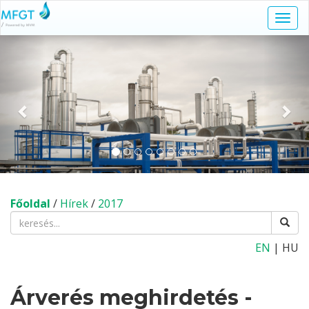
Navi
kapc
Előző
Köv
Főoldal
/
Hírek
/
2017
EN
| HU
Árverés meghirdetés -