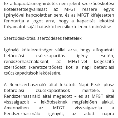
Ez a kapacitásmeghirdetés nem jelent szerződéskötési
kötelezettségvállalást az MFGT részére egyik
Igénylővel kapcsolatban sem, és az MFGT kifejezetten
fenntartja a jogot arra, hogy a kapacitás lekötési
folyamatot saját hatáskörben sikertelennek minősítse.
Szerződéskötés, szerződéses feltételek
Igénylő kötelezettséget vállal arra, hogy elfogadott
betárolási csúcskapacitás igény esetén,
rendszerhasználóként, az MFGT-vel kiegészítő
szerződést (keretszerződés) köt a napi betárolási
csúcskapacitások lekötésére.
A Rendszerhasználó által lekötött Napi Peak plusz
betárolási csúcskapacitások mértéke, a
Rendszerhasználó által megadott – és az MFGT által
visszaigazolt – lekötéseknek megfelelően alakul.
Amennyiben az MFGT visszaigazolja a
Rendszerhasználó igényét, az adott napra