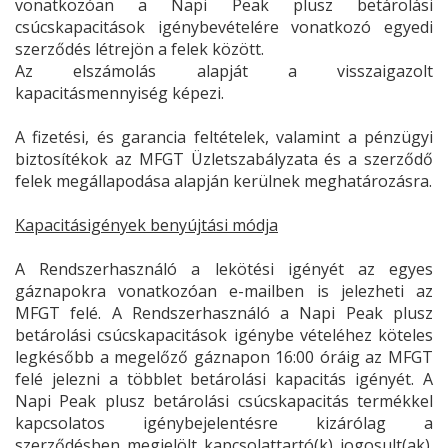
vonatkozóan a Napi Peak plusz betárolási
csúcskapacitások igénybevételére vonatkozó egyedi
szerződés létrejön a felek között.
Az elszámolás alapját a visszaigazolt
kapacitásmennyiség képezi.
A fizetési, és garancia feltételek, valamint a pénzügyi
biztosítékok az MFGT Üzletszabályzata és a szerződő
felek megállapodása alapján kerülnek meghatározásra.
Kapacitásigények benyújtási módja
A Rendszerhasználó a lekötési igényét az egyes
gáznapokra vonatkozóan e-mailben is jelezheti az
MFGT felé. A Rendszerhasználó a Napi Peak plusz
betárolási csúcskapacitások igénybe vételéhez köteles
legkésőbb a megelőző gáznapon 16:00 óráig az MFGT
felé jelezni a többlet betárolási kapacitás igényét. A
Napi Peak plusz betárolási csúcskapacitás termékkel
kapcsolatos igénybejelentésre kizárólag a
szerződésben megjelölt kapcsolattartó(k) jogosult(ak).