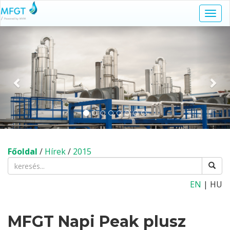
Navi
kapc
Előző
Köv
Főoldal
/
Hírek
/
2015
EN
| HU
MFGT Napi Peak plusz