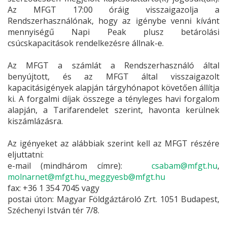
Az MFGT 17:00 óráig visszaigazolja a
Rendszerhasználónak, hogy az igénybe venni kívánt
mennyiségű Napi Peak plusz betárolási
csúcskapacitások rendelkezésre állnak-e.
Az MFGT a számlát a Rendszerhasználó által
benyújtott, és az MFGT által visszaigazolt
kapacitásigények alapján tárgyhónapot követően állítja
ki. A forgalmi díjak összege a tényleges havi forgalom
alapján, a Tarifarendelet szerint, havonta kerülnek
kiszámlázásra.
Az igényeket az alábbiak szerint kell az MFGT részére
eljuttatni:
e-mail (mindhárom címre):
csabam@mfgt.hu
,
molnarnet@mfgt.hu
,
meggyesb@mfgt.hu
fax:
+36 1 354 7045
vagy
postai úton: Magyar Földgáztároló Zrt. 1051 Budapest,
Széchenyi István tér 7/8.