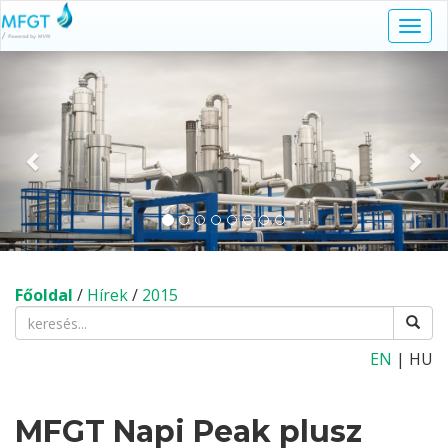
Navi
kapc
Előző
Köv
Főoldal
/
Hírek
/
2015
EN
| HU
MFGT Napi Peak plusz