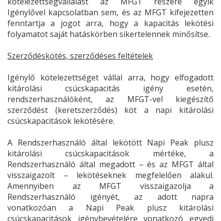
kötelezettségvállalást az MFGT részére egyik
Igénylővel kapcsolatban sem, és az MFGT kifejezetten
fenntartja a jogot arra, hogy a kapacitás lekötési
folyamatot saját hatáskörben sikertelennek minősítse.
Szerződéskötés, szerződéses feltételek
Igénylő kötelezettséget vállal arra, hogy elfogadott
kitárolási csúcskapacitás igény esetén,
rendszerhasználóként, az MFGT-vel kiegészítő
szerződést (keretszerződés) köt a napi kitárolási
csúcskapacitások lekötésére.
A Rendszerhasználó által lekötött Napi Peak plusz
kitárolási csúcskapacitások mértéke, a
Rendszerhasználó által megadott – és az MFGT által
visszaigazolt – lekötéseknek megfelelően alakul.
Amennyiben az MFGT visszaigazolja a
Rendszerhasználó igényét, az adott napra
vonatkozóan a Napi Peak plusz kitárolási
csúcskapacitások igénybevételére vonatkozó egyedi