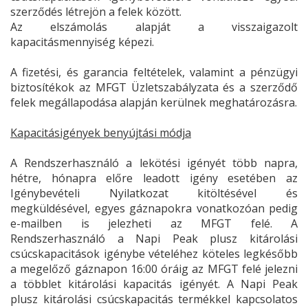
szerződés létrejön a felek között.
Az elszámolás alapját a visszaigazolt
kapacitásmennyiség képezi.
A fizetési, és garancia feltételek, valamint a pénzügyi
biztosítékok az MFGT Üzletszabályzata és a szerződő
felek megállapodása alapján kerülnek meghatározásra.
Kapacitásigények benyújtási módja
A Rendszerhasználó a lekötési igényét több napra,
hétre, hónapra előre leadott igény esetében az
Igénybevételi Nyilatkozat kitöltésével és
megküldésével, egyes gáznapokra vonatkozóan pedig
e-mailben is jelezheti az MFGT felé. A
Rendszerhasználó a Napi Peak plusz kitárolási
csúcskapacitások igénybe vételéhez köteles legkésőbb
a megelőző gáznapon 16:00 óráig az MFGT felé jelezni
a többlet kitárolási kapacitás igényét. A Napi Peak
plusz kitárolási csúcskapacitás termékkel kapcsolatos