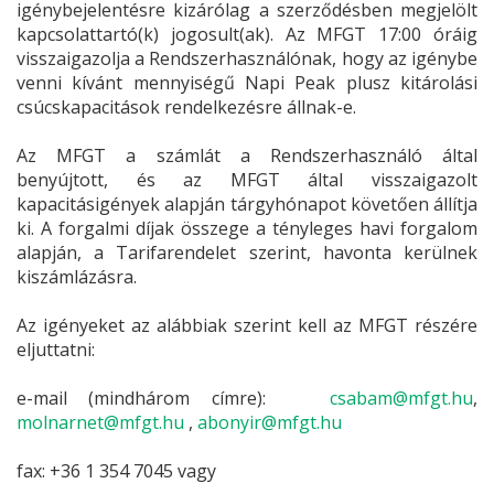
igénybejelentésre kizárólag a szerződésben megjelölt
kapcsolattartó(k) jogosult(ak). Az MFGT 17:00 óráig
visszaigazolja a Rendszerhasználónak, hogy az igénybe
venni kívánt mennyiségű Napi Peak plusz kitárolási
csúcskapacitások rendelkezésre állnak-e.
Az MFGT a számlát a Rendszerhasználó által
benyújtott, és az MFGT által visszaigazolt
kapacitásigények alapján tárgyhónapot követően állítja
ki. A forgalmi díjak összege a tényleges havi forgalom
alapján, a Tarifarendelet szerint, havonta kerülnek
kiszámlázásra.
Az igényeket az alábbiak szerint kell az MFGT részére
eljuttatni:
e-mail (mindhárom címre):
csabam@mfgt.hu
,
molnarnet@mfgt.hu
,
abonyir@mfgt.hu
fax:
+36 1 354 7045
vagy