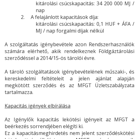
kitárolási csúcskapacitás: 34 200 000 MJ /
nap
2.
A felajánlott kapacitások díja:
kitárolási csúcskapacitás: 0,1 HUF + ÁFA /
MJ / nap forgalmi díjak nélkül
A szolgáltatás igénybevétele azon Rendszerhasználók
számára elérhető, akik rendelkeznek Földgáztárolási
szerződéssel a 2014/15-ös tárolói évre.
A tároló szolgáltatások igénybevételének műszaki-, és
kereskedelmi feltételeit a jelen ajánlat alapján
megkötött szerződés és az MFGT Üzletszabályzata
tartalmazza.
Kapacitás igények elbírálása
Az Igénylők kapacitás lekötési igényeit az MFGT a
beérkezés sorrendjében elégíti ki.
Ez a kapacitásmeghirdetés nem jelent szerződéskötési