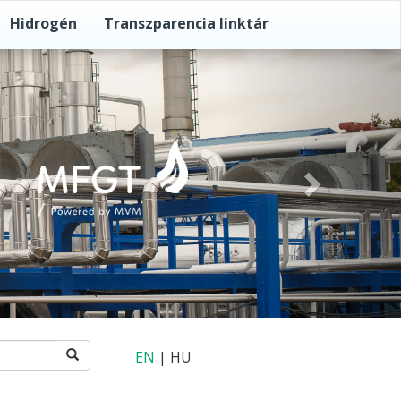
Hidrogén
Transzparencia linktár
Következő
EN
| HU